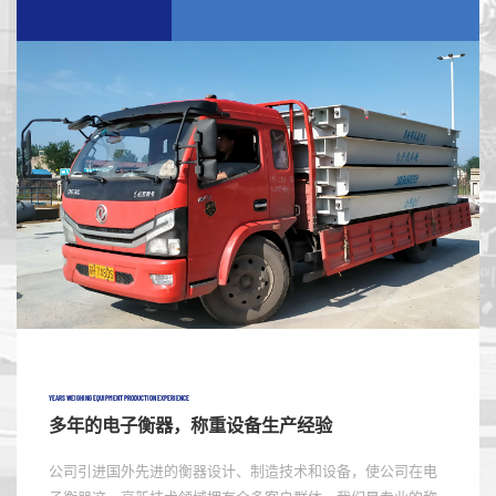
YEARS WEIGHING EQUIPMENT PRODUCTION EXPERIENCE
THE INTRODUCTION OF FOREIGN ADVANCED TECHNOLOGY
THROUGH RIGOROUS SAFETY TESTING, FOR SAFETY
多年的电子衡器，称重设备生产经验
专业牌服务团队，引进国内外技术
通过严格的安全检测，为工程安全保驾护航
公司引进国外先进的衡器设计、制造技术和设备，使公司在电
公司拥有现代化的管理体系，精良的生产设备和科研人才，大
公司以“高技术、高水平、高品质”为核心，把优质的产品，先进